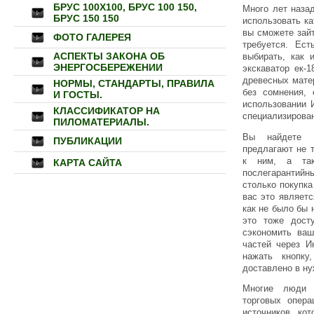
БРУС 100Х100, БРУС 100 150,
Много лет наза
БРУС 150 150
использовать ка
вы сможете зайт
ФОТО ГАЛЕРЕЯ
требуется. Ес
АСПЕКТЫ ЗАКОНА ОБ
выбирать, как 
ЭНЕРГОСБЕРЕЖЕНИИ
экскаватор ек-
древесных мате
НОРМЫ, СТАНДАРТЫ, ПРАВИЛА
без сомнения,
И ГОСТЫ.
использовании И
КЛАССИФИКАТОР НА
специализирован
ПИЛОМАТЕРИАЛЫ.
Вы найдете н
ПУБЛИКАЦИИ
предлагают не т
к ним, а так
КАРТА САЙТА
послегарантийн
столько покупка
вас это являет
как не было бы 
это тоже дост
сэкономить ваш
частей через И
нажать кнопку
доставлено в ну
Многие люди 
торговых опера
источников, ко