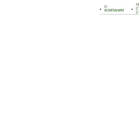
П
О
С
КОМПАНИИ
С