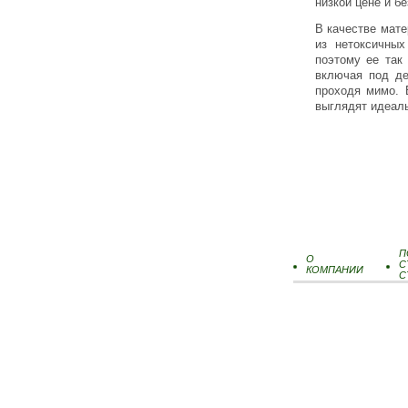
низкой цене и б
В качестве мате
из нетоксичных
поэтому ее так
включая под де
проходя мимо. 
выглядят идеаль
П
О
С
КОМПАНИИ
С