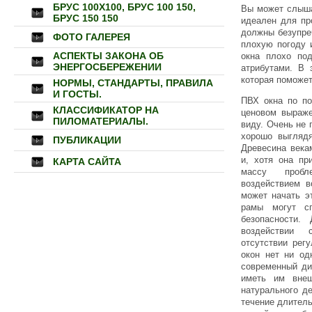
БРУС 100Х100, БРУС 100 150,
Вы может слыша
БРУС 150 150
идеален для пр
должны безупре
ФОТО ГАЛЕРЕЯ
плохую погоду 
АСПЕКТЫ ЗАКОНА ОБ
окна плохо по
ЭНЕРГОСБЕРЕЖЕНИИ
атрибутами. В
которая поможет
НОРМЫ, СТАНДАРТЫ, ПРАВИЛА
И ГОСТЫ.
ПВХ окна по по
КЛАССИФИКАТОР НА
ценовом выраже
ПИЛОМАТЕРИАЛЫ.
виду. Очень не 
хорошо выгляд
ПУБЛИКАЦИИ
Древесина века
и, хотя она пр
КАРТА САЙТА
массу пробл
воздействием в
может начать э
рамы могут сп
безопасности.
воздействии 
отсутствии рег
окон нет ни од
современный ди
иметь им вне
натурального д
течение длитель