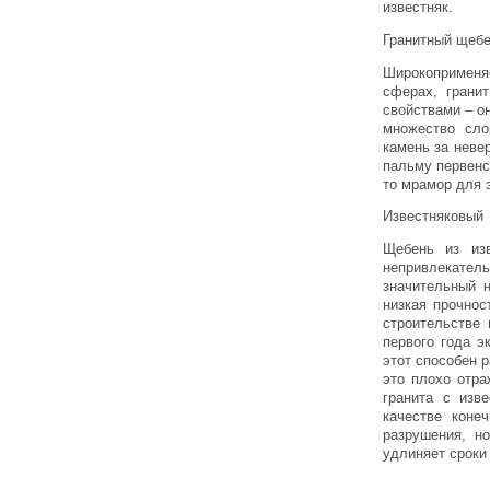
известняк.
Гранитный щеб
Широкоприм
сферах, грани
свойствами – о
множество сло
камень за неве
пальму первенс
то мрамор для 
Известняковый
Щебень из изв
непривлекател
значительный н
низкая прочнос
строительстве 
первого года э
этот способен 
это плохо отра
гранита с изв
качестве конеч
разрушения, н
удлиняет сроки