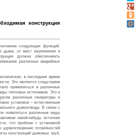
бходимая конструкция
_____________________________
ыполнения следующих функций:
же дыма, от мест загрязнения и
трукция должна обеспечивать
избежание различных аварийных
таллическая, в последнее время
ости. Это является следствием
тало применяться в различных
виды тепловых источников. Это и
ругие различные генераторы и
таких установок – естественным
нального дымоотвода. В связи с
али появляться различные виды
авливая какой-нибудь источник
сти, что проблем с установкой
е удовлетворение потребностей
екты конструкций дымовых труб,