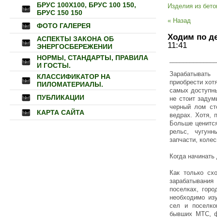
БРУС 100Х100, БРУС 100 150,
Изделия из бето
БРУС 150 150
« Назад
ФОТО ГАЛЕРЕЯ
Ходим по де
АСПЕКТЫ ЗАКОНА ОБ
11:41
ЭНЕРГОСБЕРЕЖЕНИИ
НОРМЫ, СТАНДАРТЫ, ПРАВИЛА
______________
И ГОСТЫ.
Зарабатывать
КЛАССИФИКАТОР НА
приобрести хот
ПИЛОМАТЕРИАЛЫ.
самых доступны
ПУБЛИКАЦИИ
не стоит задум
черный лом сто
КАРТА САЙТА
ведрах. Хотя, 
Больше ценится
рельс, чугун
запчасти, колес
Когда начинать
Как только сх
зарабатывания
поселках, горо
необходимо изу
сел и поселко
бывших МТС, фе