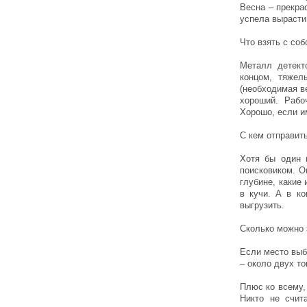
Весна – прекра
успела вырасти.
Что взять с соб
Металл детект
концом, тяжел
(необходимая ве
хороший. Рабо
Хорошо, если и
С кем отправит
Хотя бы один 
поисковиком. О
глубине, какие
в кучи. А в ко
выгрузить.
Сколько можно 
Если место выб
– около двух т
Плюс ко всему,
Никто не счит