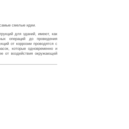
 самые смелые идеи.
трукций для зданий, имеют, как
ьных операций до проведения
укций от коррозии проводятся с
асок, которые одновременно и
ее от воздействия окружающей