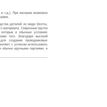
 и т.д.). При желании возможно
трами.
одства деталей из меди (болты,
ого материала. Сварочные прутки
 которые в обычных условиях
оме того, благодаря высокой
 для создания проводниковых
зволяют с успехом использовать
и обычно крупными партиями, в