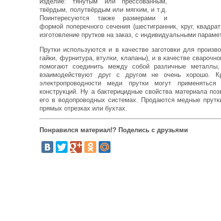
изделие: тянутым или прессованным,
твёрдым, полутвёрдым или мягким, и т.д.
Поинтересуются также размерами и
формой поперечного сечения (шестигранник, круг, квадрат
изготовление прутков на заказ, с индивидуальными параме
Прутки используются и в качестве заготовки для произв
гайки, фурнитура, втулки, клапаны), и в качестве сварочн
помогают соединить между собой различные металлы,
взаимодействуют друг с другом не очень хорошо. Кр
электропроводности меди прутки могут применяться
конструкций. Ну а бактерицидные свойства материала по
его в водопроводных системах. Продаются медные прутк
прямых отрезках или бухтах.
Понравился материал!? Поделись с друзьями