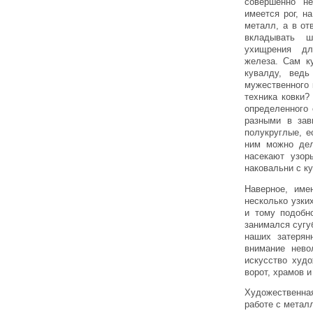
совершенно н
имеется рог, н
металл, а в от
вкладывать ш
ухищрения дл
железа. Сам к
кувалду, вед
мужественного 
техника ковки?
определенного 
разными в зав
полукруглые, е
ним можно дел
насекают узор
наковальни с к
Наверное, име
несколько узки
и тому подобн
занимался сугуб
наших затерян
внимание нево
искусство худо
ворот, храмов и
Художественна
работе с метал