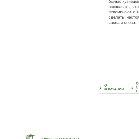
былых кузнецов
осознавать, чт
вспоминают о т
сделать насто
снова и снова.
П
О
С
КОМПАНИИ
С