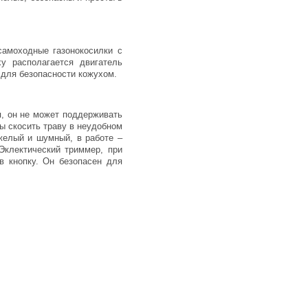
самоходные газонокосилки с
ху располагается двигатель
 для безопасности кожухом.
я, он не может поддерживать
ы скосить траву в неудобном
желый и шумный, в работе –
Эклектический триммер, при
в кнопку. Он безопасен для