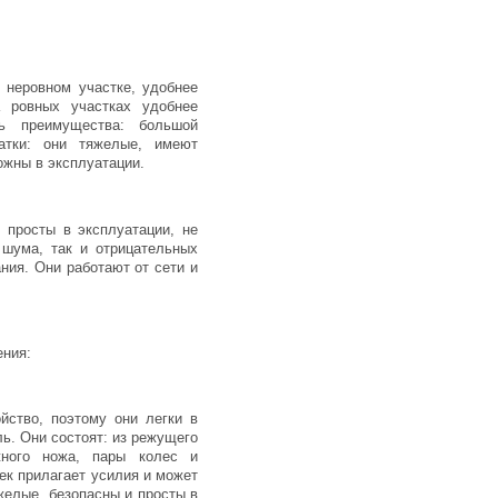
 неровном участке, удобнее
а ровных участках удобнее
ть преимущества: большой
атки: они тяжелые, имеют
ожны в эксплуатации.
 просты в эксплуатации, не
шума, так и отрицательных
ния. Они работают от сети и
ения:
йство, поэтому они легки в
ль. Они состоят: из режущего
жного ножа, пары колес и
век прилагает усилия и может
яжелые, безопасны и просты в