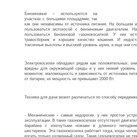
Бензиновые – используются на
участках с большими площадями, так
как они независимы от источника питания. На большом и
пользоваться мотокосой с бензиновым двигателем. Н
пользоваться бензиновой газонокосилкой. У них ес
травосборник и хорошее качество кошения. И недост
токсичные выхлопы и высокий уровень шума, а еще они сл
Электрокосилки обладают рядом как положительных: они
вредны для окружающей среды и у них низкий уровень 
моментов: маломощность и зависимость от источника пита
от батареи, их мощность не превышает 2000 Вт.
Техника для дачи может различаться по способу передвиж
- Механические – самые недорогие, у них простое устро
эксплуатации. В таких газонокосилках отсутствует двигате
барабана с изогнутыми ножами и длинного неподви
шестеренок. Эта газонокосилка работает тогда, когда чело
косить только ухоженный газон. Такие газонокосилки не т