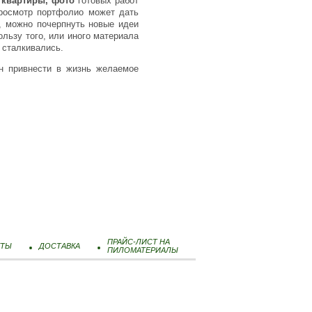
 квартиры, фото
готовых работ
Просмотр портфолио может дать
, можно почерпнуть новые идеи
льзу того, или иного материала
 сталкивались.
н привнести в жизнь желаемое
ПРАЙС-ЛИСТ НА
КТЫ
ДОСТАВКА
ПИЛОМАТЕРИАЛЫ