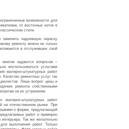
еограниченные возможности для
имализма, от восточных ноток в
классическом стиле.
и заменить надоевшую окраску
такому ремонту можно не только
капливается в отслуживших свой
, многие задаются вопросом –
ьно воспользоваться услугами
ния малярно-штукатурных работ
в. Качество ремонтных услуг так
циалистов. Лишь вопрос цены и
ведению ремонта собственными
атратам на их устранение.
 малярно-штукатурных работ
й на отечественном рынке. При
отзывами о фирме, предлагающей
 предлагаемых работ и примерно
 интерьера. Так же желательно
 для выполнения работ. Только