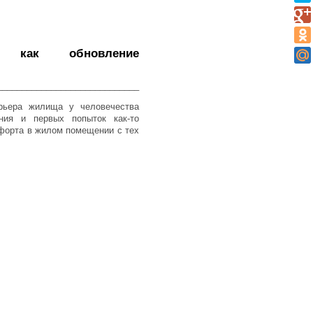
, как обновление
_____________________________
рьера жилища у человечества
ния и первых попыток как-то
мфорта в жилом помещении с тех