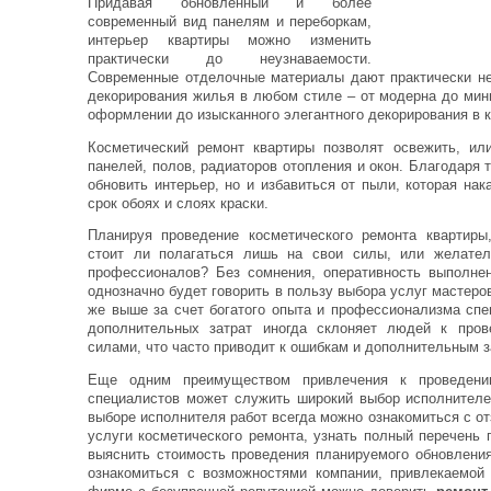
Придавая обновленный и более
современный вид панелям и переборкам,
интерьер квартиры можно изменить
практически до неузнаваемости.
Современные отделочные материалы дают практически н
декорирования жилья в любом стиле – от модерна до мин
оформлении до изысканного элегантного декорирования в 
Косметический ремонт квартиры позволят освежить, ил
панелей, полов, радиаторов отопления и окон. Благодаря 
обновить интерьер, но и избавиться от пыли, которая на
срок обоях и слоях краски.
Планируя проведение косметического ремонта квартиры
стоит ли полагаться лишь на свои силы, или желател
профессионалов? Без сомнения, оперативность выполне
однозначно будет говорить в пользу выбора услуг мастеро
же выше за счет богатого опыта и профессионализма спе
дополнительных затрат иногда склоняет людей к про
силами, что часто приводит к ошибкам и дополнительным з
Еще одним преимуществом привлечения к проведению
специалистов может служить широкий выбор исполнителе
выборе исполнителя работ всегда можно ознакомиться с 
услуги косметического ремонта, узнать полный перечень
выяснить стоимость проведения планируемого обновления
ознакомиться с возможностями компании, привлекаемой