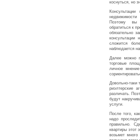
коснуться, но з
Консультации 
недвижимости
Поэтому вы
обратиться к п
обязательно за
консультации 
сложится бол
наблюдается на
Далее можно п
торговые площ
личное мнение
сориентировать
Довольно-таки 
риэлтерские а
различать. Поэ
будут накручив
услуги.
После того, ка
надо проследи
правильно. Сд
квартиры этот 
возьмет много 