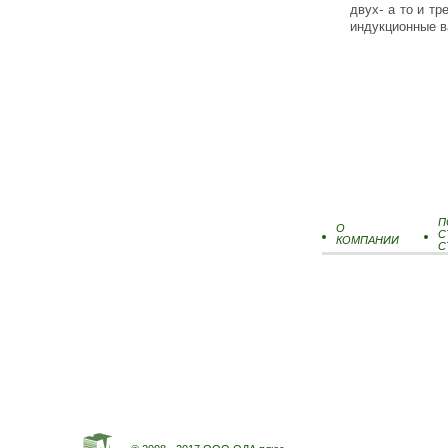
двух- а то и т
индукционные в
П
О
С
КОМПАНИИ
С