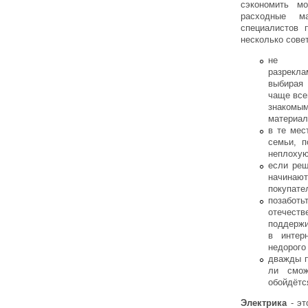
сэкономить м
расходные м
специалистов 
несколько сове
не 
разрекл
выбирая
чаще все
знакомым
материал
в те мес
семьи, п
неплохую
если реш
начинают
покупате
позабот
отечеств
поддержи
в интер
недорого
дважды п
ли смож
обойдётс
Электрика
- эт