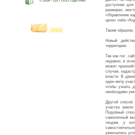
© 2008 - 2017 ООО ОДА плюс
доступная для
размерах, мест
«Управление ка
цена» либо «Ка
Таким образом,
Новый действ
территории:
Так как гос. са
недавно, в осн
может произойт
случае, кадаст
власти. В данн
один метр участ
чтобы узнать 
необходимо умн
Другой способ
участка земли
Подобный спос
самоличный вые
людям, у кот
самостоятельно
увенчались усп