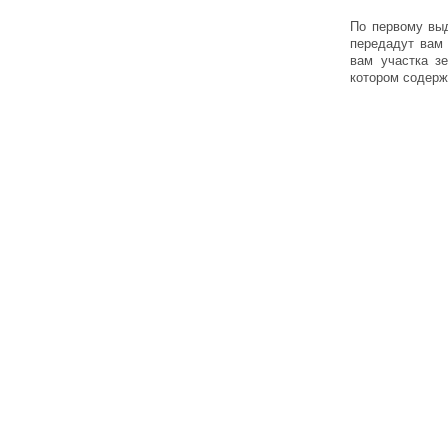
По первому выд
передадут вам 
вам участка з
котором содерж