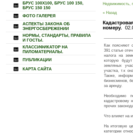
БРУС 100Х100, БРУС 100 150,
Недвижимость, 
БРУС 150 150
« Назад
ФОТО ГАЛЕРЕЯ
Кадастрова
АСПЕКТЫ ЗАКОНА ОБ
номеру.
02.0
ЭНЕРГОСБЕРЕЖЕНИИ
НОРМЫ, СТАНДАРТЫ, ПРАВИЛА
______________
И ГОСТЫ.
Как поясняют с
КЛАССИФИКАТОР НА
391 статье оте
ПИЛОМАТЕРИАЛЫ.
налога на зем
ПУБЛИКАЦИИ
которую будут
земляных учас
КАРТА САЙТА
участка, т.к о
Также, информ
бизнесменов, б
за аренду.
Необходимо п
кадастровому 
прочих законод
Что влияет на 
На итоговую це
категории отно