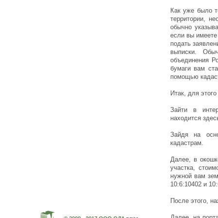
Как уже было т
территории, не
обычно указыва
если вы имеете
подать заявлен
выписки. Обы
объединения Ро
бумаги вам ста
помощью кадаст
Итак, для этог
Зайти в интер
находится здесь:
Зайдя на осн
кадастрам.
Далее, в окошк
участка, стоим
нужной вам зем
10:6:10402 и 10:
После этого, н
Далее, на порт