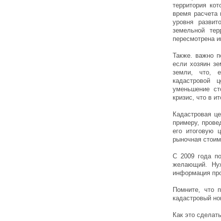
территория ко
время расчета 
уровня развит
земельной тер
пересмотрена и
Также. важно п
если хозяин зе
земли, что, е
кадастровой 
уменьшение ст
кризис, что в 
Кадастровая це
примеру, прове
его итоговую 
рыночная стоим
С 2009 года п
желающий. Ну
информация про 
Помните, что п
кадастровый но
Как это сделать