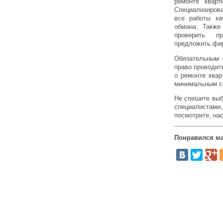
ремонте квар
Специализирова
все работы ка
обмана. Также
проверить п
предложить фир
Обязательным 
право проводит
о ремонте квар
минимальным ср
Не спешите выб
специалистами
посмотрите, нас
Понравился ма