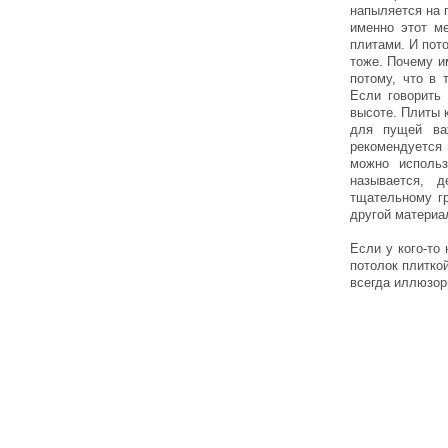
напыляется на 
именно этот ме
плитами. И пот
тоже. Почему им
потому, что в 
Если говорить 
высоте. Плиты к
для пущей ва
рекомендуется 
можно использ
называется, 
тщательному гр
другой материа
Если у кого-то
потолок плиткой
всегда иллюзор