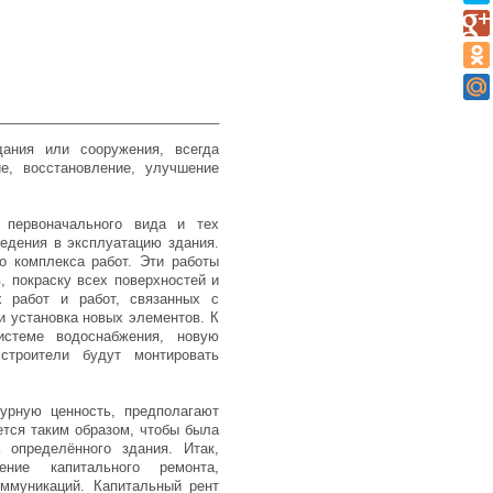
_____________________________
дания или сооружения, всегда
е, восстановление, улучшение
первоначального вида и тех
ведения в эксплуатацию здания.
о комплекса работ. Эти работы
, покраску всех поверхностей и
х работ и работ, связанных с
и установка новых элементов. К
стеме водоснабжения, новую
строители будут монтировать
урную ценность, предполагают
ется таким образом, чтобы была
 определённого здания. Итак,
ние капитального ремонта,
оммуникаций. Капитальный рент