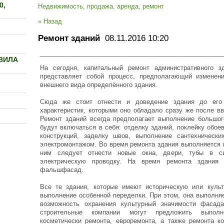
0,
Недвижимость, продажа, аренда, ремонт
« Назад
Ремонт зданий
08.11.2016 10:20
____________________________________________________
ВИЛА
На сегодня, капитальный ремонт административного з
представляет собой процесс, предполагающий изменени
внешнего вида определённого здания.
Сюда же стоит отнести и доведение здания до его 
характеристик, которыми оно обладало сразу же после в
Ремонт зданий всегда предполагает выполнение большог
будут включаться в себя: отделку зданий, поклейку обоев
конструкций, заделку швов, выполнение сантехнически
электромонтажом. Во время ремонта здания выполняется 
ним следует отнести новые окна, двери, тубы в си
электрическую проводку. На время ремонта здания 
фальшфасад.
Все те здания, которые имеют историческую или культ
выполнение особенной переделки. При этом, она выполня
возможность охранения культурный значимости фасада
строительные компании могут предложить выполне
косметически ремонта, евроремонта, а также ремонта к