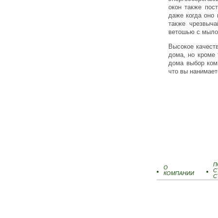
окон также пос
даже когда оно
также чрезвыча
ветошью с мыло
Высокое качест
дома, но кроме 
дома выбор ком
что вы нанимает
П
О
С
КОМПАНИИ
С