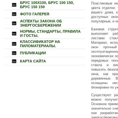
БРУС 100Х100, БРУС 100 150,
Пластиковые ок
БРУС 150 150
цвета отделки.
вашего дома, к
ФОТО ГАЛЕРЕЯ
доступных око
АСПЕКТЫ ЗАКОНА ОБ
популярные, и н
ЭНЕРГОСБЕРЕЖЕНИИ
Базовая стру
НОРМЫ, СТАНДАРТЫ, ПРАВИЛА
выполняет ра
И ГОСТЫ.
листами стек
КЛАССИФИКАТОР НА
Материал, исп
ПИЛОМАТЕРИАЛЫ.
окон прочный
эксплуатаци
ПУБЛИКАЦИИ
экономически э
передовых техн
КАРТА САЙТА
стекла и вин
повысить безоп
окна, как пр
деревянные. 
оснащены нес
блокировки по у
Существуют ра
можно получи
Основное преим
значительно сни
они разработ
энергосберегаю