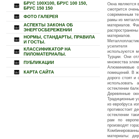
БРУС 100Х100, БРУС 100 150,
Окна являются 
БРУС 150 150
смотрится очен
современным те
ФОТО ГАЛЕРЕЯ
рамы из металло
АСПЕКТЫ ЗАКОНА ОБ
материалов. Фа
ЭНЕРГОСБЕРЕЖЕНИИ
распространен
материалов.
НОРМЫ, СТАНДАРТЫ, ПРАВИЛА
Металлопластик
И ГОСТЫ.
усилителя
КЛАССИФИКАТОР НА
используются м
ПИЛОМАТЕРИАЛЫ.
Турции. Они от
множества элем
ПУБЛИКАЦИИ
Алюминиевые о
КАРТА САЙТА
помещений. В жи
дорого стоят и
использовать 
остеклении бал
Деревянные ок
Традиционные ус
из евробруса из
противостоит д
остеклении так
рам по европе
производят гор
Комбинированны
материалы: де