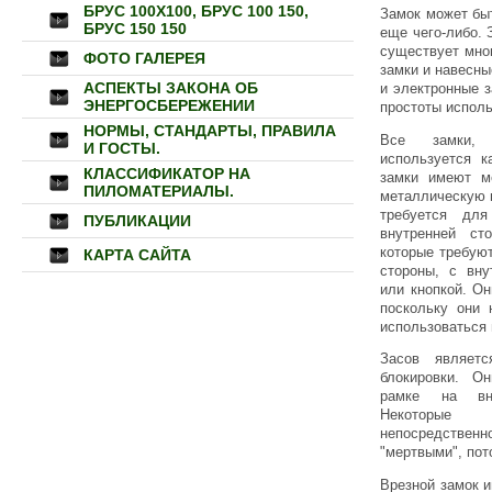
БРУС 100Х100, БРУС 100 150,
Замок может быт
БРУС 150 150
еще чего-либо.
существует мно
ФОТО ГАЛЕРЕЯ
замки и навесны
АСПЕКТЫ ЗАКОНА ОБ
и электронные 
ЭНЕРГОСБЕРЕЖЕНИИ
простоты исполь
НОРМЫ, СТАНДАРТЫ, ПРАВИЛА
Все замки, 
И ГОСТЫ.
используется к
КЛАССИФИКАТОР НА
замки имеют м
ПИЛОМАТЕРИАЛЫ.
металлическую 
требуется дл
ПУБЛИКАЦИИ
внутренней ст
которые требую
КАРТА САЙТА
стороны, с вн
или кнопкой. О
поскольку они 
использоваться 
Засов являет
блокировки. О
рамке на вну
Некоторые 
непосредств
"мертвыми", пот
Врезной замок и